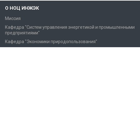
О НОЦ ИНЖЭК
Миссия
Кафедра "Cистем управления энергетикой и промышленными
предприятиями"
Кафедра "Экономики природопользования"
Кафедра "Банковский и инвестиционный менеджмент"
Фотогалерея
Образование
Бакалавриат
Магистратура
Аспирантура
Повышение квалификации
Переподготовка
Новости и Наука