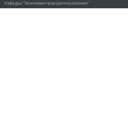
Кафедра "Экономики природопользования"
Кафедра "Банковский и инвестиционный менеджмент"
Фотогалерея
Образование
Бакалавриат
Магистратура
Аспирантура
Повышение квалификации
Переподготовка
Новости и Наука
События
Наука в НОЦ
Конференции и международные мероприятия
Блог