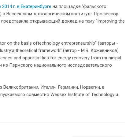
в 2014 г. в Екатеринбурге
на площадке Уральского
) в Вессекском технологическом институте. Профессор
 представила открывающий доклад на тему “Improving the
r on the basis oftechnology entrepreneurship" (авторы -
ndustry:a theoretical framework" (автор - М.В. Кожевников),
nges and opportunities for energy recovery from municipal
егами из Пермского национального исследовательского
Великобритании, Италии, Германии, Норвегии, в
пускаемого совместно Wessex Institute of Technology и