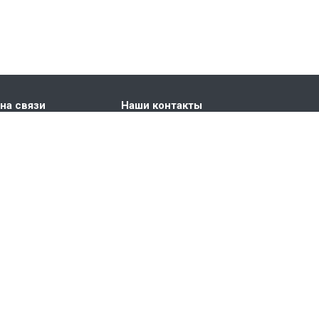
на связи
Наши контакты
+7-912-267-62-82
УрФУ, Екатеринбург, Мира 19
m.v.kozhevnikov@urfu.ru
Старая версия сайта