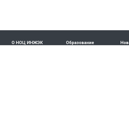
О НОЦ ИНЖЭК
Образование
Нов
Миссия
Бакалавриат
Соб
Кафедра "Cистем
Магистратура
Наук
управления
Аспирантура
Кон
энергетикой и
меж
промышленными
Повышение
мер
предприятиями"
квалификации
Кафедра "Экономики
Переподготовка
природопользования"
Кафедра "Банковский
и инвестиционный
менеджмент"
Фотогалерея