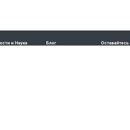
ости и Наука
Блог
Оставайтесь 
ытия
а в НОЦ
ференции и
дународные
оприятия