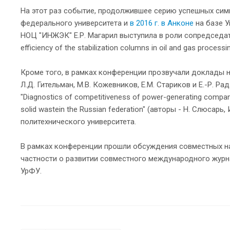
На этот раз событие, продолжившее серию успешных сим
федерального университета и
в 2016 г. в Анконе
на базе У
НОЦ "ИНЖЭК" Е.Р. Магарил выступила в роли сопредседат
efficiency of the stabilization columns in oil and gas processin
Кроме того, в рамках конференции прозвучали доклады научн
Л.Д. Гительман, М.В. Кожевников, Е.М. Стариков и Е.-Р. Рада),
"Diagnostics of competitiveness of power-generating compan
solid wastein the Russian federation" (авторы - Н. Слюс
политехнического университета.
В рамках конференции прошли обсуждения совместных на
частности о развитии совместного международного журнала
УрФУ.