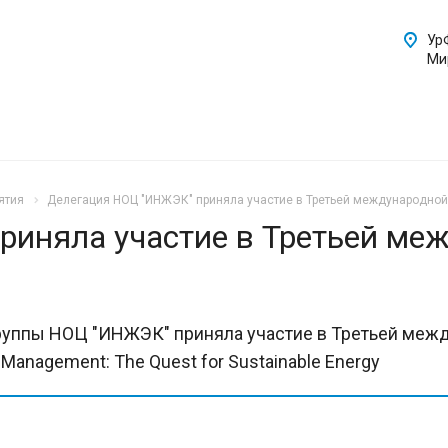
Ур
Ми
ятия
Делегация НОЦ "ИНЖЭК" приняла участие в Третьей международной
иняла участие в Третьей ме
 группы НОЦ "ИНЖЭК" приняла участие в Третьей межд
d Management: The Quest for Sustainable Energy