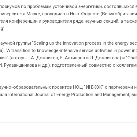
позиумов по проблемам устойчивой энергетики, состоявшихся
ниверситета Марке, проходило в Нью-Форесте (Великобритания
еля конференции и руководителя ряда научных секций, а также
g”.
ой группы "Scaling up the innovation process in the energy secto
 "A transition to knowledge-intensive service activities in power i
ies" (авторы - А. Домников, Е. Антипова и Л. Домникова) и "Challe
арь, И. Рукавишникова и др.), подготовленный совместно с колл
учно-образовательных проектов НОЦ "ИНЖЭК" с партнерами из 
 International Journal of Energy Production and Management, вы