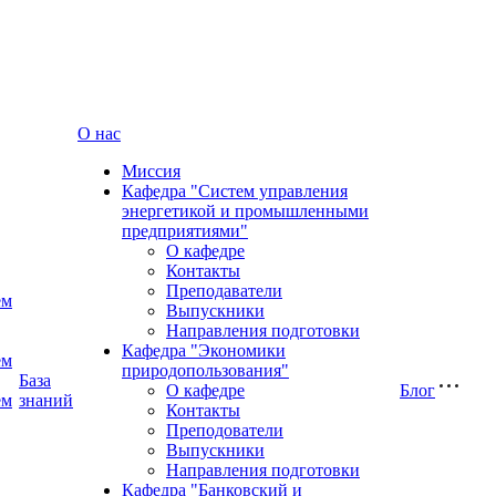
О нас
Миссия
Кафедра "Cистем управления
энергетикой и промышленными
предприятиями"
О кафедре
Контакты
Преподаватели
ем
Выпускники
Направления подготовки
Кафедра "Экономики
ем
природопользования"
База
О кафедре
Блог
ем
знаний
Контакты
Преподователи
Выпускники
Направления подготовки
Кафедра "Банковский и