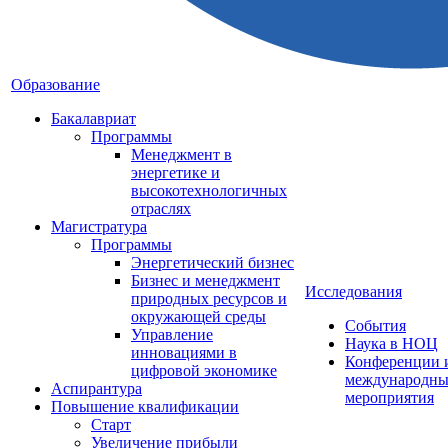
Образование
Бакалавриат
Программы
Менеджмент в
энергетике и
высокотехнологичных
отраслях
Магистратура
Программы
Энергетический бизнес
Бизнес и менеджмент
Исследования
природных ресурсов и
окружающей среды
События
Управление
Наука в НОЦ
инновациями в
Конференции 
цифровой экономике
международны
Аспирантура
мероприятия
Повышение квалификации
Старт
Увеличение прибыли