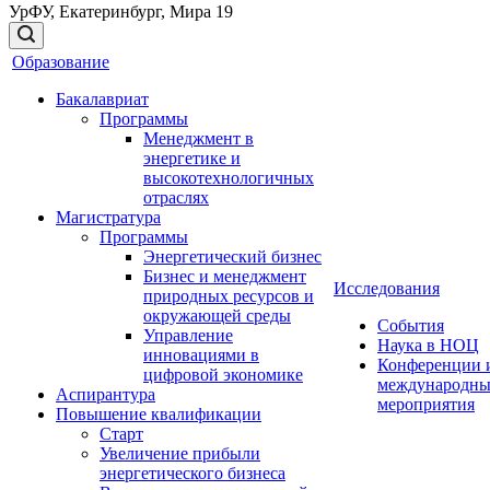
УрФУ, Екатеринбург, Мира 19
Образование
Бакалавриат
Программы
Менеджмент в
энергетике и
высокотехнологичных
отраслях
Магистратура
Программы
Энергетический бизнес
Бизнес и менеджмент
Исследования
природных ресурсов и
окружающей среды
События
Управление
Наука в НОЦ
инновациями в
Конференции 
цифровой экономике
международны
Аспирантура
мероприятия
Повышение квалификации
Старт
Увеличение прибыли
энергетического бизнеса