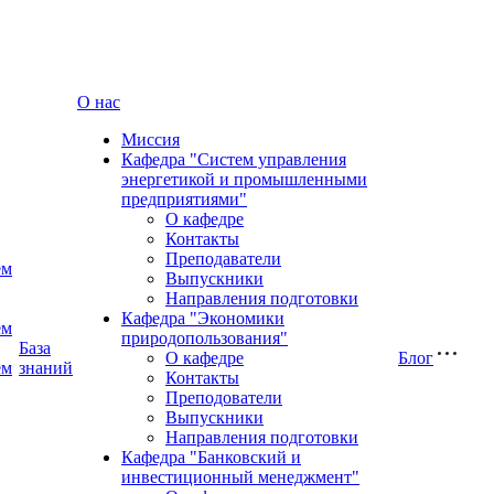
О нас
Миссия
Кафедра "Cистем управления
энергетикой и промышленными
предприятиями"
О кафедре
Контакты
Преподаватели
ем
Выпускники
Направления подготовки
Кафедра "Экономики
ем
природопользования"
База
О кафедре
Блог
ем
знаний
Контакты
Преподователи
Выпускники
Направления подготовки
Кафедра "Банковский и
инвестиционный менеджмент"